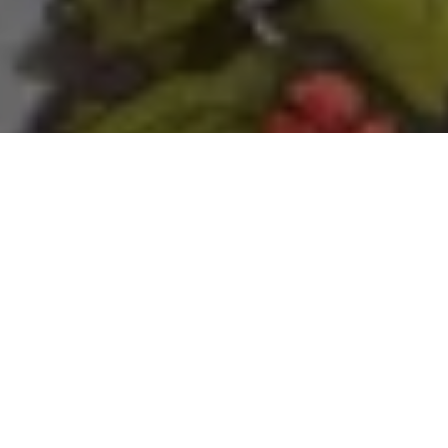
ЗАВДАННЯ
Квас сезонний продукт. І його сезон припадає
на теплу пору року. Тож
улітку треба було
нагадати
споживачам
про квас «Село і
Люди»
й заодно показати нові упаковки, щоб
швидше їх на полицях магазинів упізнали.
З упаковками був свій виклик ‒ до нового
сезону оновлювалися не лише етикетки, але