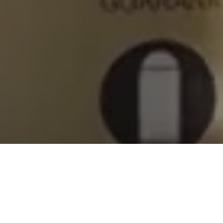
ЗАВДАННЯ
Після яскравого запуску й кількарічного